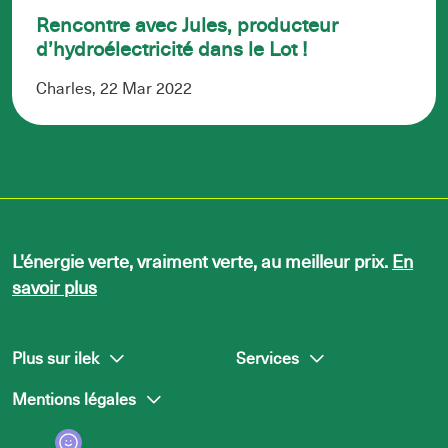
Rencontre avec Jules, producteur
d’hydroélectricité dans le Lot !
Charles, 22 Mar 2022
L'énergie verte, vraiment verte, au meilleur prix.
En
savoir plus
Plus sur ilek
Services
Mentions légales
L’équipe ilek
Presse
Nous rejoindre
Centre d’aide
Politique de confidentialité