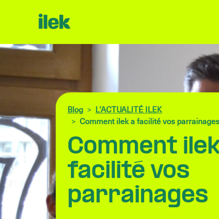
Blog
L’ACTUALITÉ ILEK
Comment ilek a facilité vos parrainage
Comment ilek
facilité vos
parrainages