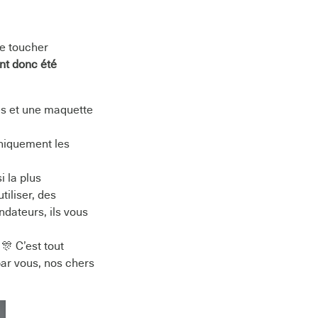
de toucher
nt donc été
es et une maquette
hniquement les
i la plus
tiliser, des
ndateurs, ils vous
🎊 C’est tout
par vous, nos chers