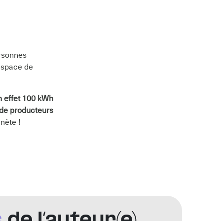
ersonnes
espace de
en effet 100 kWh
s de producteurs
anète !