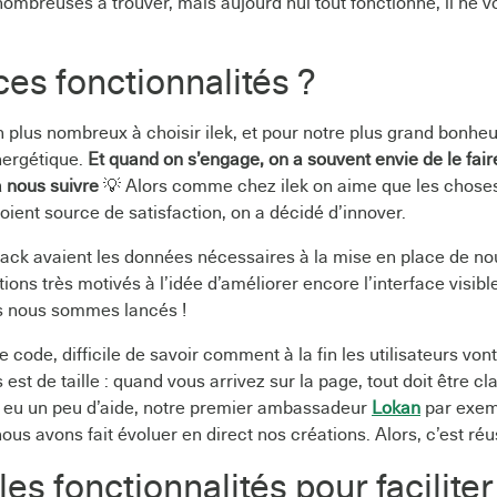
ombreuses à trouver, mais aujourd’hui tout fonctionne, il ne v
es fonctionnalités ?
n plus nombreux à choisir ilek, et pour notre plus grand bonhe
nergétique.
Et quand on s’engage, on a souvent envie de le faire
à nous suivre
💡 Alors comme chez ilek on aime que les choses 
soient source de satisfaction, on a décidé d’innover.
ck avaient les données nécessaires à la mise en place de nou
ons très motivés à l’idée d’améliorer encore l’interface visible
 nous sommes lancés !
 code, difficile de savoir comment à la fin les utilisateurs von
 est de taille : quand vous arrivez sur la page, tout doit être clai
eu un peu d’aide, notre premier ambassadeur
Lokan
par exem
us avons fait évoluer en direct nos créations. Alors, c’est réu
es fonctionnalités pour faciliter