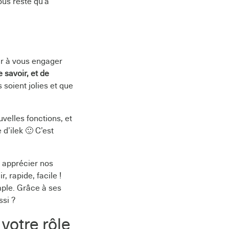
ous reste qu’à
ur à vous engager
 savoir, et de
soient jolies et que
velles fonctions, et
 d’ilek 🙂 C’est
t apprécier nos
r, rapide, facile !
ple. Grâce à ses
ssi ?
 votre rôle