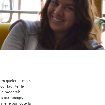
er en quelques mots
ur faciliter le
le racontait
tie parrainage,
l mené par toute la