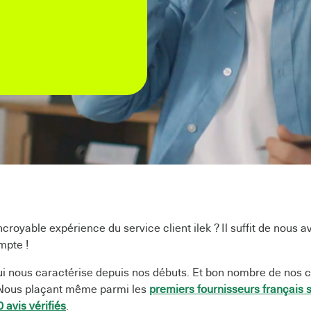
e, au
!
croyable expérience du service client ilek ? Il suffit de nous a
mpte !
qui nous caractérise depuis nos débuts. Et bon nombre de nos c
. Nous plaçant même parmi les
premiers fournisseurs français s
 avis vérifiés
.