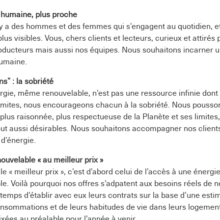
humaine, plus proche
il y a des hommes et des femmes qui s’engagent au quotidien, e
us visibles. Vous, chers clients et lecteurs, curieux et attirés 
oducteurs mais aussi nos équipes. Nous souhaitons incarner
humaine.
s” : la sobriété
rgie, même renouvelable, n’est pas une ressource infinie don
limites, nous encourageons chacun à la sobriété. Nous pousso
us raisonnée, plus respectueuse de la Planète et ses limites, 
out aussi désirables. Nous souhaitons accompagner nos clie
d’énergie.
ouvelable « au meilleur prix »
le « meilleur prix », c’est d’abord celui de l’accès à une énerg
e. Voilà pourquoi nos offres s’adpatent aux besoins réels de no
temps d’établir avec eux leurs contrats sur la base d’une estim
onsommations et de leurs habitudes de vie dans leurs logement
fixées au préalable pour l’année à venir.