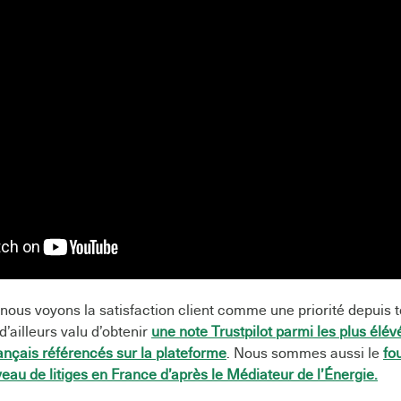
, nous voyons la satisfaction client comme une priorité depuis 
d’ailleurs valu d’obtenir
une note Trustpilot parmi les plus élé
ançais référencés sur la plateforme
. Nous sommes aussi le
fo
veau de litiges en France d’après le Médiateur de l’Énergie.