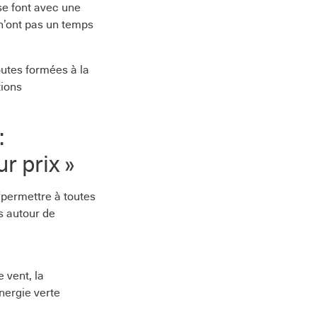
se font avec une
 n’ont pas un temps
outes formées à la
tions
:
ur prix »
 “permettre à toutes
s autour de
e vent, la
nergie verte