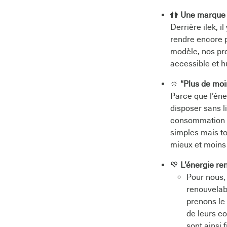
👫
Une marque 
Derrière ilek, 
rendre encore pl
modèle, nos pr
accessible et 
🔆
“Plus de moin
Parce que l’éne
disposer sans 
consommation pl
simples mais t
mieux et moins 
💚
L’énergie ren
Pour nous, 
renouvelabl
prenons le 
de leurs c
sont ainsi 