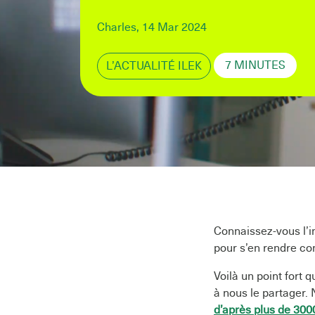
vraiment vert
Charles, 14 Mar 2024
meilleur prix 
7 MINUTES
L’ACTUALITÉ ILEK
Connaissez-vous l’in
pour s’en rendre co
Voilà un point fort 
à nous le partager
d’après plus de 3000