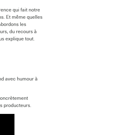
nce qui fait notre
ions. Et même quelles
abordons les
urs, du recours à
us explique tout.
pond avec humour à
 concrètement
os producteurs.