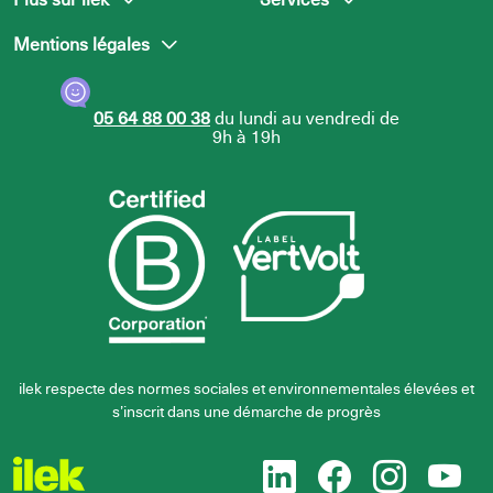
Mentions légales
L’équipe ilek
Presse
Nous rejoindre
Centre d’aide
Politique de confidentialité
05 64 88 00 38
du lundi au vendredi de
Politique d’utilisation des
9h à 19h
cookies
ilek respecte des normes sociales et environnementales élevées et
s’inscrit dans une démarche de progrès