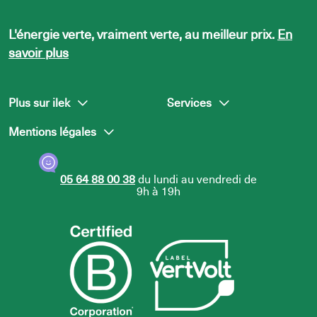
L'énergie verte, vraiment verte, au meilleur prix.
En
savoir plus
Plus sur ilek
Services
Mentions légales
L’équipe ilek
Presse
Nous rejoindre
Centre d’aide
Politique de confidentialité
05 64 88 00 38
du lundi au vendredi de
Politique d’utilisation des
9h à 19h
cookies