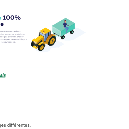
ais
ges différentes,