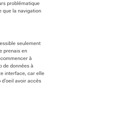
jours problématique
e que la navigation
cessible seulement
je prenais en
our commencer à
oup de données à
e interface, car elle
p d’oeil avoir accès