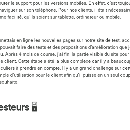
jouter le support pour les versions mobiles. En effet, c’est tou
naviguer sur son téléphone. Pour nos clients, il était nécessair
e facilité, qu’ils soient sur tablette, ordinateur ou mobile.
ettais en ligne les nouvelles pages sur notre site de test, ac
pouvait faire des tests et des propositions d’amélioration que 
au. Après 4 mois de course, j’ai fini la partie visible du site p
ace client. Cette étape a été la plus complexe car il y a beauc
iculiers à prendre en compte. Il y a un grand challenge sur cett
imple d’utilisation pour le client afin qu’il puisse en un seul cou
 souhaite.
testeurs
🖥️