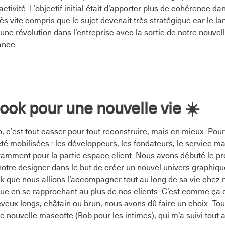
ctivité. L’objectif initial était d’apporter plus de cohérence da
très vite compris que le sujet devenait très stratégique car le l
ne révolution dans l’entreprise avec la sortie de notre nouvell
ance.
ook pour une nouvelle vie ☀️
 c’est tout casser pour tout reconstruire, mais en mieux. Pour 
té mobilisées : les développeurs, les fondateurs, le service m
otamment pour la partie espace client. Nous avons débuté le pro
notre designer dans le but de créer un nouvel univers graphiq
ek que nous allions l’accompagner tout au long de sa vie chez n
ue en se rapprochant au plus de nos clients. C’est comme ça qu
veux longs, châtain ou brun, nous avons dû faire un choix. Tou
e nouvelle mascotte (Bob pour les intimes), qui m’a suivi tout a