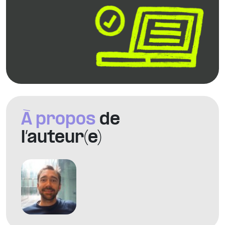
À propos
de
l’auteur(e)