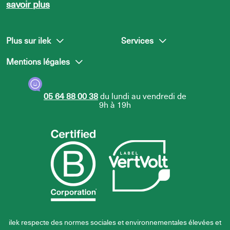
savoir plus
Plus sur ilek
Services
Mentions légales
L’équipe ilek
Presse
Nous rejoindre
Centre d’aide
Politique de confidentialité
05 64 88 00 38
du lundi au vendredi de
Politique d’utilisation des
9h à 19h
cookies
ilek respecte des normes sociales et environnementales élevées et