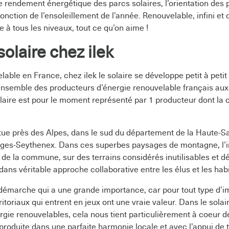
e rendement énergétique des parcs solaires, l’orientation des
onction de l’ensoleillement de l’année. Renouvelable, infini et 
le à tous les niveaux, tout ce qu’on aime !
solaire chez ilek
elable en France, chez ilek le solaire se développe petit à peti
ensemble des producteurs d’énergie renouvelable français aux
olaire est pour le moment représenté par 1 producteur dont la 
tue près des Alpes, dans le sud du département de la Haute-Sa
es-Seythenex. Dans ces superbes paysages de montagne, l’ins
n de la commune, sur des terrains considérés inutilisables et 
 dans véritable approche collaborative entre les élus et les hab
 démarche qui a une grande importance, car pour tout type d’im
ritoriaux qui entrent en jeux ont une vraie valeur. Dans le sol
rgie renouvelables, cela nous tient particulièrement à coeur de
produite dans une parfaite harmonie locale et avec l’appui de 