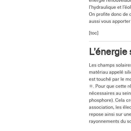
énergie renouvelabl
l’hydraulique et l’éol
On profite donc de c
aussi vous apporter 
[toc]
L’énergie
Les champs solaires
matériau appelé sili
est touché par le mo
⚛. Pour que cette r
nécessaires au sein d
phosphore). Cela cr
association, les él
repose ainsi sur une
rayonnements du sole