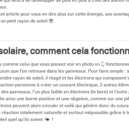
e qui tend à se developper de plus en plus à côté des autres 
ien.
et article pour vous en dire plus sur cette énergie, ses avanta
un petit rayon de soleil 😎
 solaire, comment cela fonction
 comme celui que vous pouvez voir en photo ici 👆 fonctionne
cium que l’on retrouve dans les panneaux. Pour faire simple : s
indre rayon de soleil, il réagit et les électrons qui composent
éaction parvienne à créer un courant électrique, 2 autres élém
es panneaux, l’un plus faible en électrons (le bore) et l’autre p
ée ainsi une borne positive et une négative, comme sur une pil
ectrons peuvent alors circuler et voilà qui génère donc du cou
 réaction totalement naturelle et surtout inépuisable grâce à t
il quel qu’ils soient 🌤 !