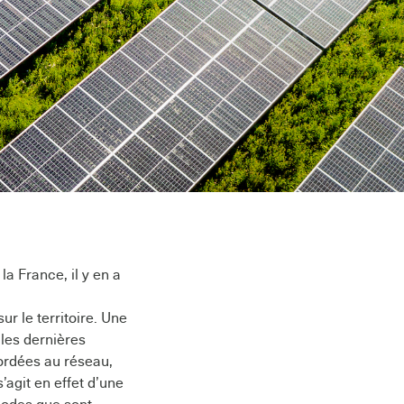
a France, il y en a
ur le territoire. Une
les dernières
ordées au réseau,
’agit en effet d’une