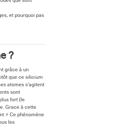
modes que sont
ges, et pourquoi pas
ne ?
nt grâce à un
itôt que ce silicium
 ses atomes s’agitent
ents sont
lus fort (le
e. Grace à cette
rant ⚡️ Ce phénomène
ous les