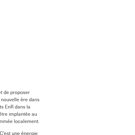
et de proposer
e nouvelle ère dans
ets EnR dans la
être implantée au
sommée localement.
 C’est une énergie