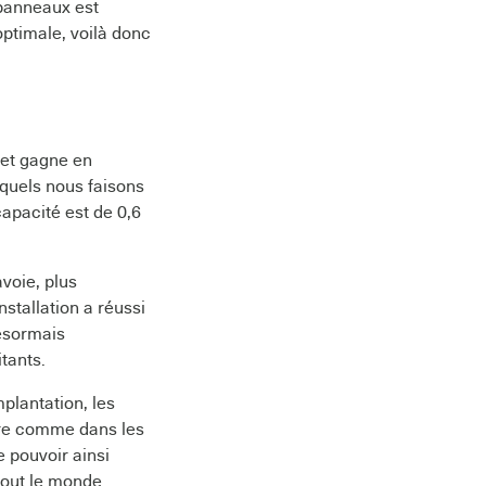
 panneaux est
optimale, voilà donc
t et gagne en
quels nous faisons
capacité est de 0,6
voie, plus
tallation a réussi
désormais
itants.
plantation, les
aire comme dans les
 pouvoir ainsi
tout le monde.