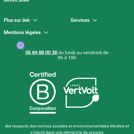
Plus sur ilek
Services
Mentions légales
L’équipe ilek
Presse
Nous rejoindre
Centre d’aide
Politique de confidentialité
05 64 88 00 38
du lundi au vendredi de
Politique d’utilisation des
9h à 19h
cookies
ilek respecte des normes sociales et environnementales élevées et
s’inscrit dans une démarche de progrès