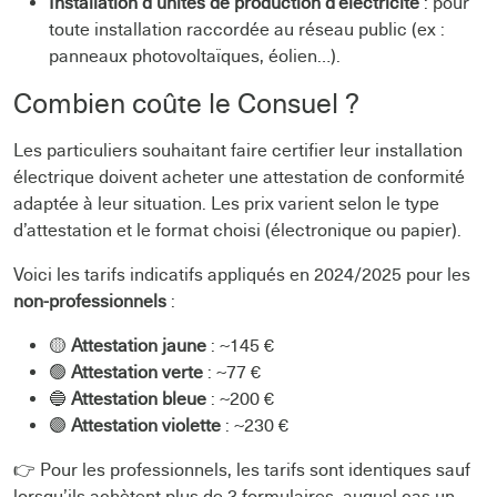
Installation d’unités de production d’électricité
: pour
toute installation raccordée au réseau public (ex :
panneaux photovoltaïques, éolien…).
Combien coûte le Consuel ?
Les particuliers souhaitant faire certifier leur installation
électrique doivent acheter une attestation de conformité
adaptée à leur situation. Les prix varient selon le type
d’attestation et le format choisi (électronique ou papier).
Voici les tarifs indicatifs appliqués en 2024/2025 pour les
non-professionnels
:
🟡
Attestation jaune
: ~145 €
🟢
Attestation verte
: ~77 €
🔵
Attestation bleue
: ~200 €
🟣
Attestation violette
: ~230 €
👉 Pour les professionnels, les tarifs sont identiques sauf
lorsqu’ils achètent plus de 3 formulaires, auquel cas un