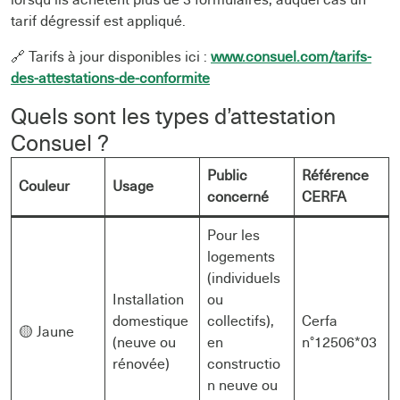
tarif dégressif est appliqué.
🔗 Tarifs à jour disponibles ici :
www.consuel.com/tarifs-
des-attestations-de-conformite
Quels sont les types d’attestation
Consuel ?
Public
Référence
Couleur
Usage
concerné
CERFA
Pour les
logements
(individuels
Installation
ou
domestique
collectifs),
Cerfa
🟡 Jaune
(neuve ou
en
n°12506*03
rénovée)
constructio
n neuve ou