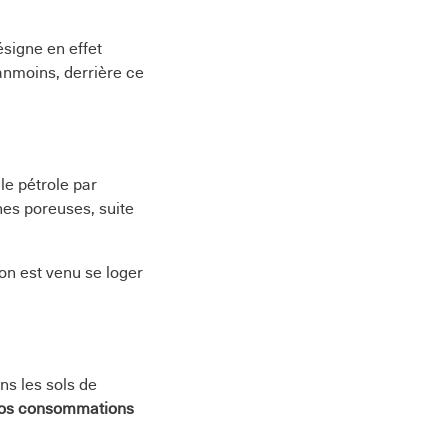
ésigne en effet
anmoins, derrière ce
le pétrole par
es poreuses, suite
ion est venu se loger
ns les sols de
nos consommations