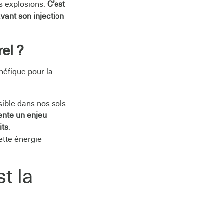
es explosions.
C’est
avant son injection
el ?
néfique pour la
sible dans nos sols.
ente un enjeu
its
.
ette énergie
t la