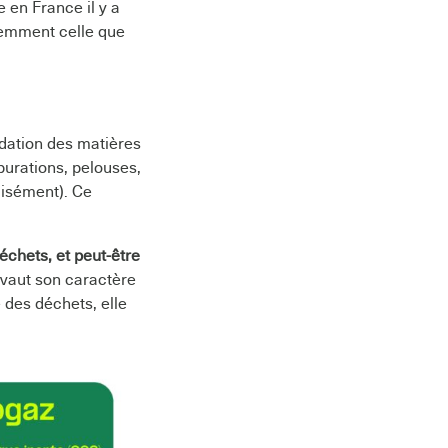
 en France il y a
demment celle que
adation des matières
purations, pelouses,
cisément). Ce
échets, et peut-être
i vaut son caractère
 des déchets, elle