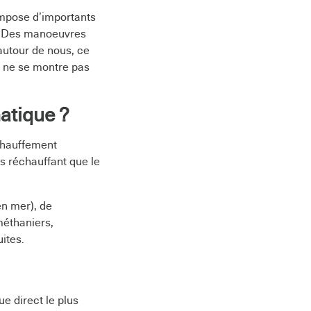
impose d’importants
t. Des manoeuvres
autour de nous, ce
es ne se montre pas
atique ?
échauffement
us réchauffant que le
en mer), de
méthaniers,
ites.
ue direct le plus