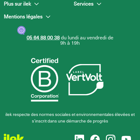
Plus sur ilek
Services
Mentions légales
L’équipe ilek
Presse
Nous rejoindre
Centre d’aide
Politique de confidentialité
05 64 88 00 38
du lundi au vendredi de
Politique d’utilisation des
9h à 19h
cookies
ilek respecte des normes sociales et environnementales élevées et
s’inscrit dans une démarche de progrès