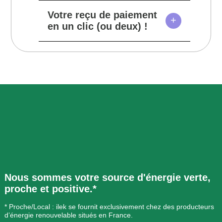
Suite >
adaptées à votre situation.
Pour recouvrer un impayé en
Votre reçu de paiement
Nous calculons ensuite la
+
toute autonomie, rendez-vous
en un clic (ou deux) !
mensualité de l…
dans l'onglet Factures de votre
Suite >
espace client.
Tout d’abord, sachez que chez
Suite >
ilek, nous privilégions la
dématérialisation (autant que
faire se peut). Eh oui, être
client·e ilek ce n’est pas que
consommer de l’énergie verte,
c’est aussi s’inscrire…
Suite >
Nous sommes votre source d'énergie verte,
proche et positive.*
* Proche/Local : ilek se fournit exclusivement chez des producteurs
d’énergie renouvelable situés en France.