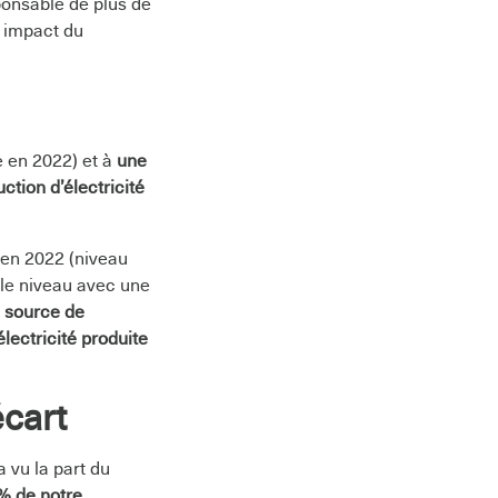
ponsable de plus de
n impact du
e en 2022) et à
une
tion d’électricité
d en 2022 (niveau
 le niveau avec une
 source de
lectricité produite
écart
a vu la part du
% de notre