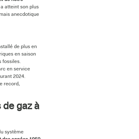
 a atteint son plus
ormais anecdotique
stallé de plus en
riques en saison
 fossiles.
arc en service
ourant 2024.
e record,
 de gaz à
 du système