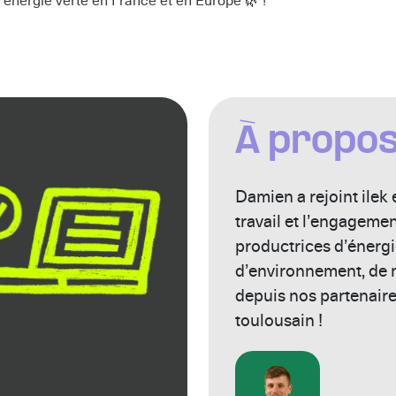
’énergie verte en France et en Europe 🌿 !
À propo
Damien a rejoint ilek 
travail et l’engageme
productrices d’énergie
d’environnement, de n
depuis nos partenaire
toulousain !