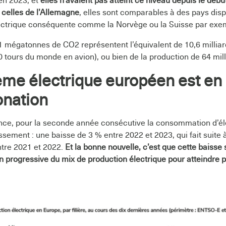
 en 2023, et
elles n’avaient pas atteint ce niveau depuis le déb
à celles de l’Allemagne
, elles sont comparables à des pays dis
ectrique conséquente comme la Norvège ou la Suisse par exe
,1 mégatonnes de CO2 représentent l’équivalent de 10,6 millia
0 tours du monde en avion), ou bien de la production de 64 mill
ème électrique européen est en 
onation
ce, pour la seconde année consécutive la consommation d’éle
sement : une baisse de 3 % entre 2022 et 2023, qui fait suite à
ntre 2021 et 2022.
Et la bonne nouvelle, c’est que cette baiss
n progressive du mix de production électrique pour atteindre p