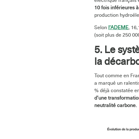
électrique français
10 fois inférieures 
production hydroél
Selon
l’ADEME
, 16
(soit plus de 250 00
5. Le syst
la décarb
Tout comme en Fran
a marqué un ralentis
% déjà constatée e
d’une transformatio
neutralité carbone.