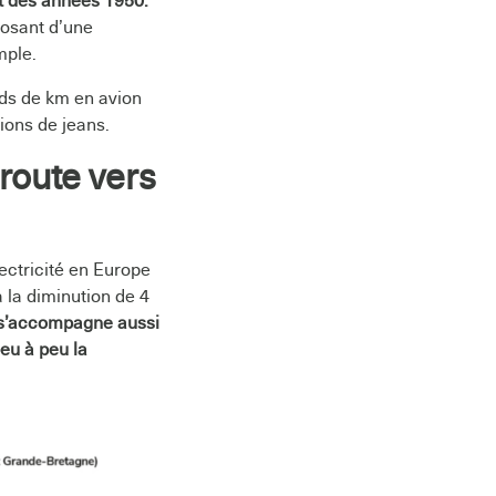
ut des années 1950.
posant d’une
mple.
rds de km en avion
ions de jeans.
route vers
ctricité en Europe
 la diminution de 4
e s’accompagne aussi
eu à peu la