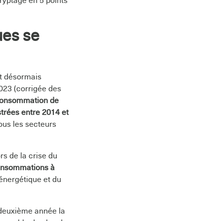
cryptage en 5 points
ues se
et désormais
23 (corrigée des
 consommation de
trées entre 2014 et
tous les secteurs
s de la crise du
consommations à
 énergétique et du
a deuxième année la