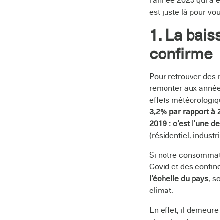
l’année 2023 qui a é
est juste là pour vous
1. La bai
confirme
Pour retrouver des 
remonter aux année
effets météorologiq
3,2% par rapport à 
2019 : c’est l’une d
(résidentiel, industrie
Si notre consommati
Covid et des confin
l’échelle du pays
, s
climat.
En effet, il demeur