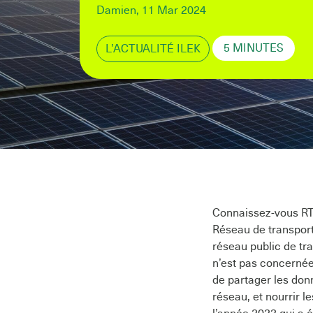
points
Damien, 11 Mar 2024
5 MINUTES
L’ACTUALITÉ ILEK
Connaissez-vous RTE
Réseau de transport 
réseau public de tra
n’est pas concernée
de partager les donn
réseau, et nourrir le