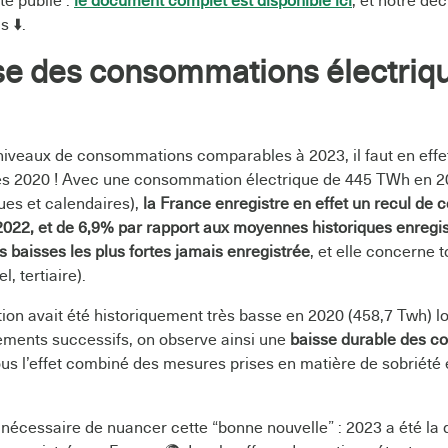
té publié :
le document complet est disponible ici
, et notre dé
 ⬇️.
sse des consommations électriq
niveaux de consommations comparables à 2023, il faut en eff
s 2020 ! Avec une consommation électrique de 445 TWh en 20
ues et calendaires),
la France enregistre en effet un recul de
2022, et de 6,9% par rapport aux moyennes historiques enregis
es baisses les plus fortes jamais enregistrée
, et elle concerne 
l, tertiaire).
on avait été historiquement très basse en 2020 (458,7 Twh) lor
ements successifs, on observe ainsi une
baisse durable des 
ous l’effet combiné des mesures prises en matière de sobriété
e nécessaire de nuancer cette “bonne nouvelle” : 2023 a été l