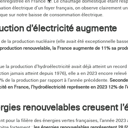
enregistrée en France 🌍. Le chauffage domestique étant res
ion électrique d’un foyer français, on observe clairement u
que sur notre baisse de consommation électrique.
uction d’électricité augmente
de la production nucléaire (elle avait été exceptionnelle bass
production renouvelable, la France augmente de 11% sa produc
que la production d’hydroélectricité avait déjà atteint un recor
on jamais atteint depuis 1976), elle a en 2023 encore relevé
 de la production par rapport à l’année précédente.
Seconde
cité en France, l’hydroélectricité représente en 2023 12% de l’é
rgies renouvelables creusent l’
nt pour la filière des énergies vertes françaises, l’année 2023 
oitre fortement :
les énergies renouvelables représentent 28,5