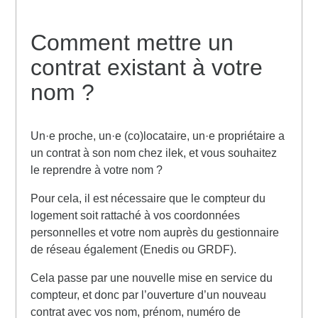
Paiement et factures
Comment résilier le contrat d’énergie en cas de
décès du titulaire ?
Comment mettre un
Offres et options
contrat existant à votre
Vous souhaitez résilier votre contrat de gaz car vous
Déménagement et résiliation
déménagez
nom ?
Urgences et assistance technique
Vous estimez que votre délai de rétractation n’a pas
été respecté
Un·e proche, un·e (co)locataire, un·e propriétaire a
un contrat à son nom chez ilek, et vous souhaitez
Vous souhaitez résilier votre contrat d’électricité car
le reprendre à votre nom ?
vous déménagez
Pour cela, il est nécessaire que le compteur du
logement soit rattaché à vos coordonnées
Vous souhaitez annuler votre contrat chez ilek
personnelles et votre nom auprès du gestionnaire
de réseau également (Enedis ou GRDF).
Cela passe par une nouvelle mise en service du
compteur, et donc par l’ouverture d’un nouveau
contrat avec vos nom, prénom, numéro de