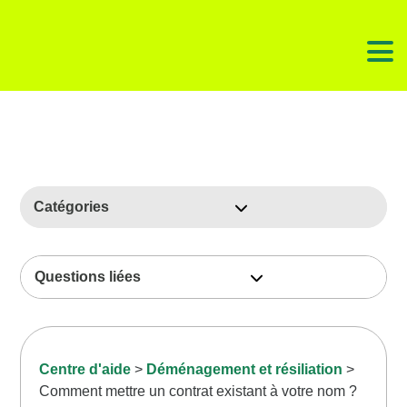
Catégories
À propos d'ilek
Questions liées
B.A-BA de l’énergie
Votre ancien fournisseur continue à vous prélever
Devenir client·e
Déménagement ilek : comment transférer mon
Centre d'aide
​ > ​
​Déménagement et résiliation
​ > ​
Ma consommation
contrat d’énergie ?
Comment mettre un contrat existant à votre nom ?